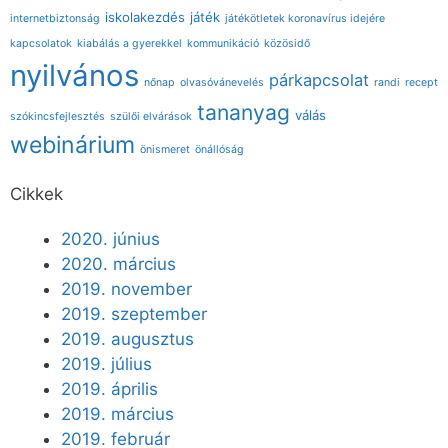
iskolakezdés
játék
internetbiztonság
játékötletek koronavírus idejére
kapcsolatok
kiabálás a gyerekkel
kommunikáció
közösidő
nyilvános
párkapcsolat
nőnap
olvasóvánevelés
randi
recept
tananyag
válás
szókincsfejlesztés
szülői elvárások
webinárium
önismeret
önállóság
Cikkek
2020. június
2020. március
2019. november
2019. szeptember
2019. augusztus
2019. július
2019. április
2019. március
2019. február