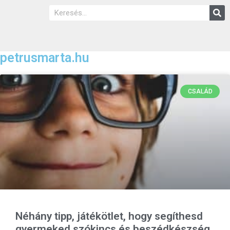
petrusmarta.hu
CSALÁD
Néhány tipp, játékötlet, hogy segíthesd
gyermeked szókincs és beszédkészség