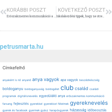
KORÁBBI POSZT
KÖVETKEZŐ POSZT
Erőszakmentes kommunikáció a családban
Iskolakezdési tippek, hogy ne stresszelj sokat!
petrusmarta.hu
Címkefelhő
anya vagyok
apa vagyok
anyaként is nő
anyanő
beszédkészség
club
család
boldoganyu
boldoganyuság
boldogélet
családi
egyedülálló anya
programok
digitálisnevelés
erőszakmentes kommunikáció
gyereknevelés
fejlesztés
farsang
gyerekkel
gyerekkori félelmek
házasság
időbeosztás
gyerek és facebook
gyermek gyász
harapósgyerek